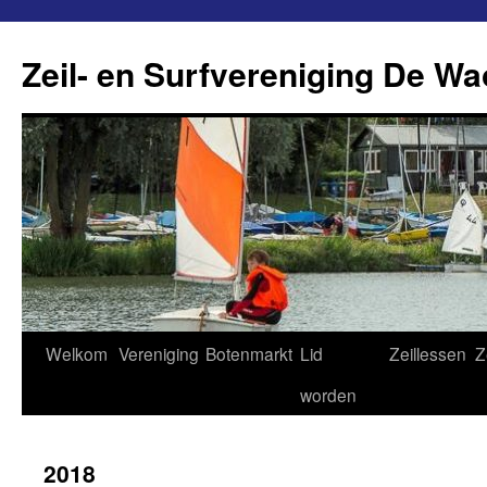
Ga
naar
Zeil- en Surfvereniging De Wa
de
inhoud
Welkom
Vereniging
Botenmarkt
Lid
Zeillessen
Z
worden
2018