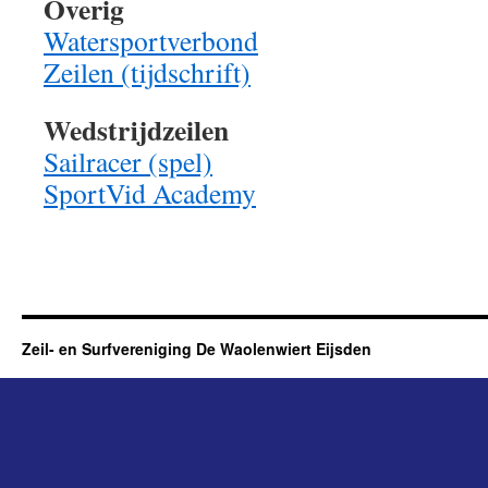
Overig
Watersportverbond
Zeilen (tijdschrift)
Wedstrijdzeilen
Sailracer (spel)
SportVid Academy
Zeil- en Surfvereniging De Waolenwiert Eijsden