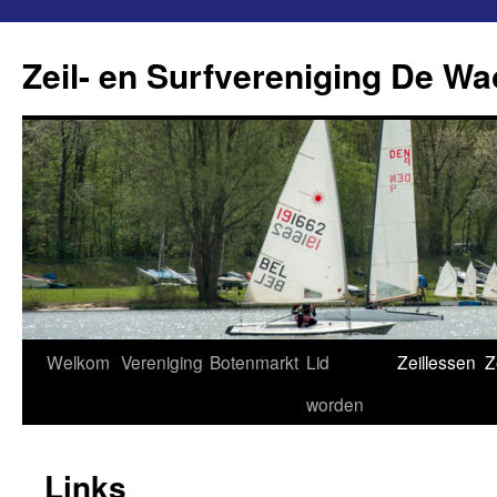
Ga
naar
Zeil- en Surfvereniging De Wa
de
inhoud
Welkom
Vereniging
Botenmarkt
Lid
Zeillessen
Z
worden
Links