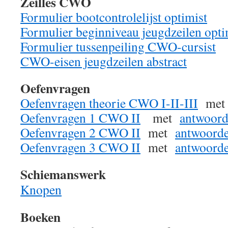
Zeilles CWO
Formulier bootcontrolelijst optimist
Formulier beginniveau jeugdzeilen opti
Formulier tussenpeiling CWO-cursist
CWO-eisen jeugdzeilen abstract
Oefenvragen
Oefenvragen theorie CWO I-II-III
me
Oefenvragen 1 CWO II
met
antwoor
Oefenvragen 2 CWO II
met
antwoord
Oefenvragen 3 CWO II
met
antwoord
Schiemanswerk
Knopen
Boeken