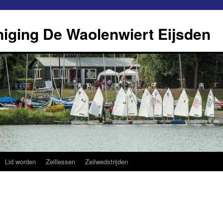
eniging De Waolenwiert Eijsden
Lid worden
Zeillessen
Zeilwedstrijden