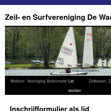
Ga
naar
Zeil- en Surfvereniging De Wa
de
inhoud
Welkom
Vereniging
Botenmarkt
Lid
Zeillessen
Z
worden
Inschrijfformulier als lid