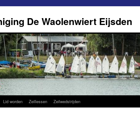
eniging De Waolenwiert Eijsden
Lid worden
Zeillessen
Zeilwedstrijden